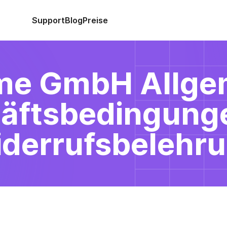
Support
Blog
Preise
e GmbH Allge
äftsbedingung
derrufsbelehr